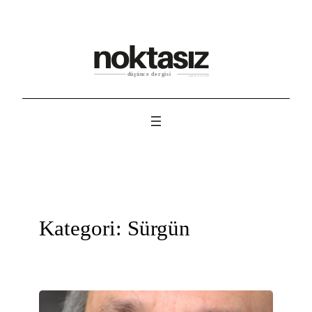
İçeriğe
geç
Kategori:
Sürgün