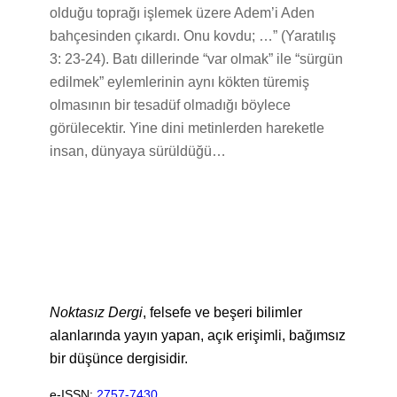
olduğu toprağı işlemek üzere Adem’i Aden
bahçesinden çıkardı. Onu kovdu; …” (Yaratılış
3: 23-24). Batı dillerinde “var olmak” ile “sürgün
edilmek” eylemlerinin aynı kökten türemiş
olmasının bir tesadüf olmadığı böylece
görülecektir. Yine dini metinlerden hareketle
insan, dünyaya sürüldüğü…
Noktasız Dergi
, felsefe ve beşeri bilimler
alanlarında yayın yapan, açık erişimli, bağımsız
bir düşünce dergisidir.
e-ISSN:
2757-7430