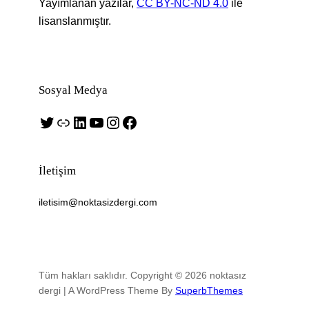
Yayımlanan yazılar,
CC BY-NC-ND 4.0
ile
lisanslanmıştır.
Sosyal Medya
Twitter
Bağlantı
LinkedIn
YouTube
Instagram
Facebook
İletişim
iletisim@noktasizdergi.com
Tüm hakları saklıdır. Copyright © 2026 noktasız
dergi | A WordPress Theme By
SuperbThemes