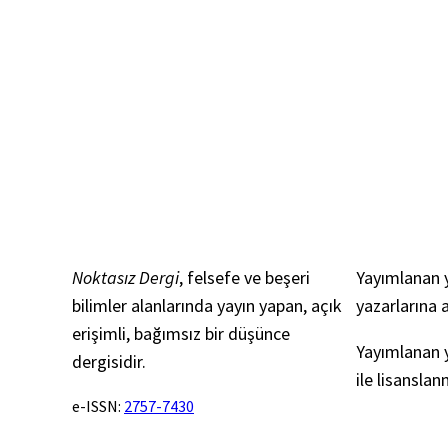
Noktasız Dergi
, felsefe ve beşeri
Yayımlanan y
bilimler alanlarında yayın yapan, açık
yazarlarına a
erişimli, bağımsız bir düşünce
Yayımlanan y
dergisidir.
ile lisanslan
e-ISSN:
2757-7430