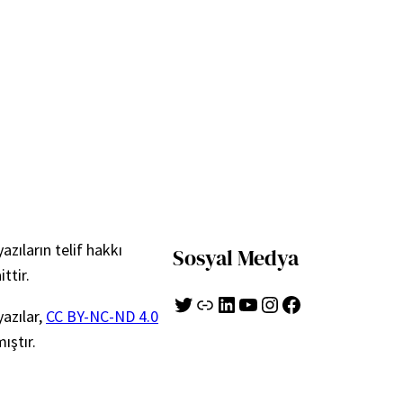
azıların telif hakkı
Sosyal Medya
ittir.
Twitter
Bağlantı
LinkedIn
YouTube
Instagram
Facebook
azılar,
CC BY-NC-ND 4.0
mıştır.