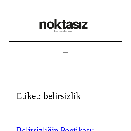
İçeriğe
geç
Etiket:
belirsizlik
Belirsizliğin Poetikası: