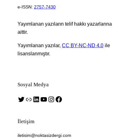
e-ISSN:
2757-7430
Yayımlanan yazıların telif hakkı yazarlarına
aittir.
Yayımlanan yazılar,
CC BY-NC-ND 4.0
ile
lisanslanmıştır.
Sosyal Medya
Twitter
Bağlantı
LinkedIn
YouTube
Instagram
Facebook
İletişim
iletisim@noktasizdergi.com