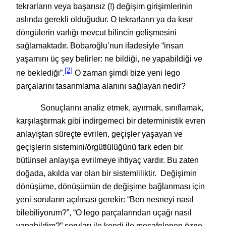
tekrarların veya başarısız (!) değişim girişimlerinin
aslında gerekli olduğudur. O tekrarların ya da kısır
döngülerin varlığı mevcut bilincin gelişmesini
sağlamaktadır. Bobaroğlu’nun ifadesiyle “insan
yaşamını üç şey belirler: ne bildiği, ne yapabildiği ve
[2]
ne beklediği”.
O zaman şimdi bize yeni lego
parçalarını tasarımlama alanını sağlayan nedir?
Sonuçlarını analiz etmek, ayırmak, sınıflamak,
karşılaştırmak gibi indirgemeci bir deterministik evren
anlayıştan süreçte evrilen, geçişler yaşayan ve
geçişlerin sistemini/örgütlülüğünü fark eden bir
bütünsel anlayışa evrilmeye ihtiyaç vardır. Bu zaten
doğada, akılda var olan bir sistemliliktir. Değişimin
dönüşüme, dönüşümün de değişime bağlanması için
yeni soruların açılması gerekir: “Ben nesneyi nasıl
bilebiliyorum?”, “O lego parçalarından uçağı nasıl
yapabildim?” soruları ile kendi ile mesafelenen özne