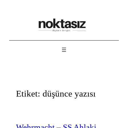
İçeriğe
geç
Etiket:
düşünce yazısı
Wehrmacht – SS Ahlaki